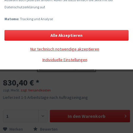
Datenschutzerklärung auf.
Matomo:
Tracking und Analyse
Alle Akzeptieren
Nur technisch notwendige akzeptieren
Individuelle Einstellungen
830,40 € *
zzgl. MwSt.
zzgl. Versandkosten
Lieferzeit 1-5 Arbeitstage nach Auftragseingang
In den
Warenkorb
Merken
Bewerten