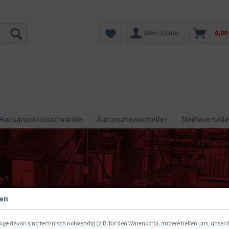
Mein Konto
0,00
Hausanschlussschränke
Automatenverteiler
Mediaverteile
gen
ige davon sind technisch notwendig (z.B. für den Warenkorb), andere helfen uns, unser