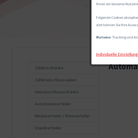
Ihnen ein besseres Nutzere
Folgende Cookies akzeptier
dort können Sie Ihre Auswa
Matomo:
Tracking und An
Individuelle Einstellun
Automat
Zählerschränke
Zähleranschlusssäulen
Hausanschlussschränke
Automatenverteiler
Mediaverteiler / Kleinverteiler
Standverteiler