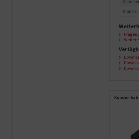
Kabelein
Krantran
Weiterf
Fragen z
Weitere 
Verfügb
Downloa
Downloa
Downloa
Kunden habe