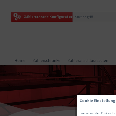
Zählerschrank-Konfigurator
Home
Zählerschränke
Zähleranschlusssäulen
Cookie Einstellun
Wir verwenden Cookies. Ein