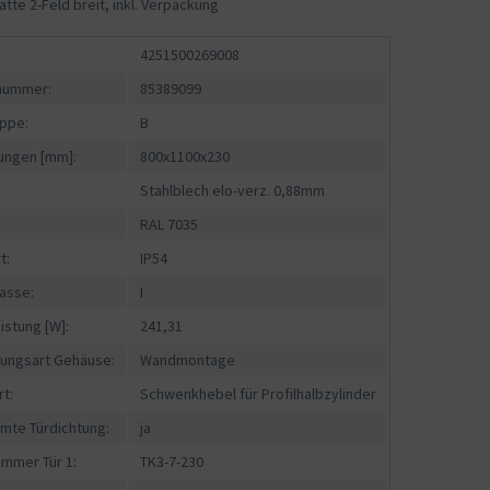
tte 2-Feld breit, inkl. Verpackung
4251500269008
fnummer:
85389099
ppe:
B
ngen [mm]:
800x1100x230
Stahlblech elo-verz. 0,88mm
RAL 7035
t:
IP54
asse:
I
istung [W]:
241,31
gungsart Gehäuse:
Wandmontage
rt:
Schwenkhebel für Profilhalbzylinder
mte Türdichtung:
ja
ummer Tür 1:
TK3-7-230