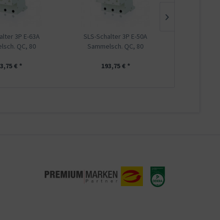
alter 3P E-63A
SLS-Schalter 3P E-50A
SLS-Schal
sch. QC, 80
Sammelsch. QC, 80
Sammels
3,75 € *
193,75 € *
193