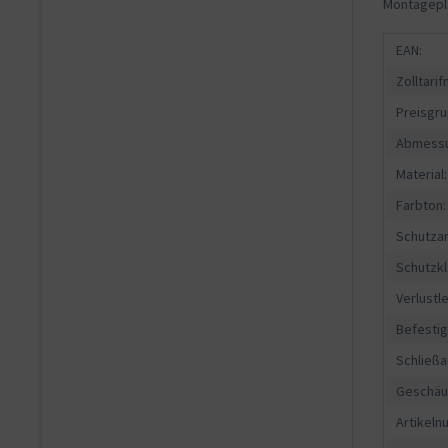
Montagepla
EAN:
Zolltari
Preisgru
Abmessu
Material:
Farbton:
Schutzar
Schutzkl
Verlustle
Befesti
Schließa
Geschäu
Artikeln