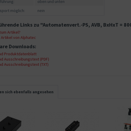
führung:
oben und unten
sport möglich:
nein
ührende Links zu "Automatenvert.-PS, AVB, BxHxT = 8
um Artikel?
Artikel von Alphatec
are Downloads:
d Produktdatenblatt
d Ausschreibungstext (PDF)
d Ausschreibungstext (TXT)
n sich ebenfalls angesehen