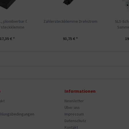
, plombierbar f.
Zählersteckklemme Drehstrom
SLS-Sch
ersteckklemme
Sammel
17,35 € *
93,75 € *
19
e
Informationen
ukt
Newsletter
Über uns
ahlungsbedingungen
Impressum
Datenschutz
Kontakt