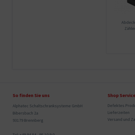
Abdeck.
Zähl
So finden Sie uns
Shop Servic
Defektes Prod
Alphatec Schaltschranksysteme GmbH
Lieferzeiten
Bibersbach 2a
Versand und Z
93179 Brennberg
Tel: +49 94 84 - 95 10 9 0