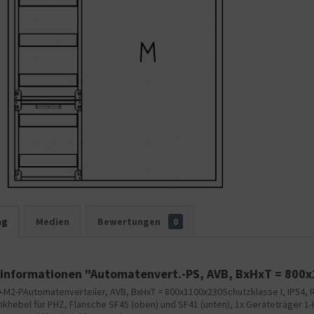
ng
Medien
Bewertungen
0
informationen "Automatenvert.-PS, AVB, BxHxT = 800
-M2-PAutomatenverteiler, AVB, BxHxT = 800x1100x230Schutzklasse I, IP54, 
khebel für PHZ, Flansche SF45 (oben) und SF41 (unten), 1x Geräteträger 1-