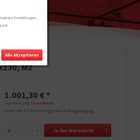
vatsphäre-Einstellungen,
 auf.
Alle Akzeptieren
x230, M2
1.001,30 € *
zzgl. MwSt.
zzgl. Versandkosten
Lieferzeit 1-5 Arbeitstage nach Auftragseingang
In den
Warenkorb