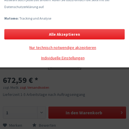
Datenschutzerklärung auf.
Matomo:
Tracking und Analyse
Alle Akzeptieren
Nur technisch notwendige akzeptieren
Individuelle Einstellungen
672,59 € *
zzgl. MwSt.
zzgl. Versandkosten
Lieferzeit 1-5 Arbeitstage nach Auftragseingang
In den
Warenkorb
Merken
Bewerten