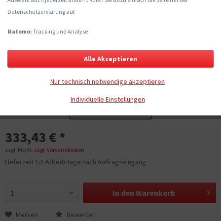
Datenschutzerklärung auf.
Matomo:
Tracking und Analyse
Alle Akzeptieren
Nur technisch notwendige akzeptieren
Individuelle Einstellungen
333,43 € *
zzgl. MwSt.
zzgl. Versandkosten
Lieferzeit 1-5 Arbeitstage nach Auftragseingang
In den
Warenkorb
Merken
Bewerten