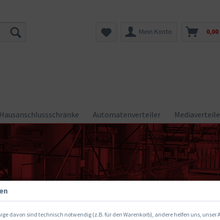
Mein Konto
0,00
Hausanschlussschränke
Automatenverteiler
Mediaverteile
gen
ige davon sind technisch notwendig (z.B. für den Warenkorb), andere helfen uns, unser