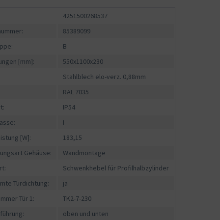
4251500268537
fnummer:
85389099
ppe:
B
ngen [mm]:
550x1100x230
Stahlblech elo-verz. 0,88mm
RAL 7035
t:
IP54
asse:
I
istung [W]:
183,15
gungsart Gehäuse:
Wandmontage
rt:
Schwenkhebel für Profilhalbzylinder
mte Türdichtung:
ja
ummer Tür 1:
TK2-7-230
führung:
oben und unten