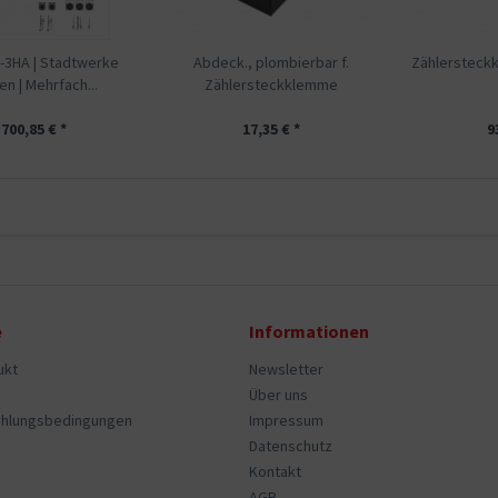
3HA | Stadtwerke
Abdeck., plombierbar f.
Zählersteck
n | Mehrfach...
Zählersteckklemme
.700,85 € *
17,35 € *
9
e
Informationen
ukt
Newsletter
Über uns
ahlungsbedingungen
Impressum
Datenschutz
Kontakt
AGB