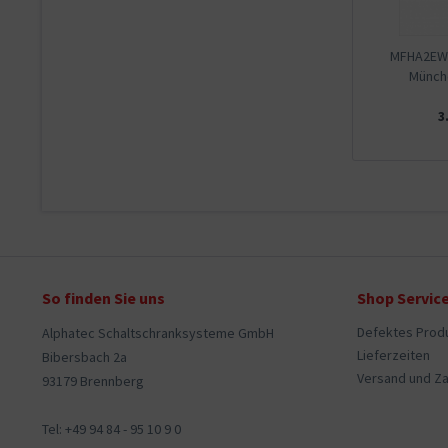
MFHA2EW-
Münche
3
So finden Sie uns
Shop Servic
Defektes Prod
Alphatec Schaltschranksysteme GmbH
Lieferzeiten
Bibersbach 2a
Versand und Z
93179 Brennberg
Tel: +49 94 84 - 95 10 9 0