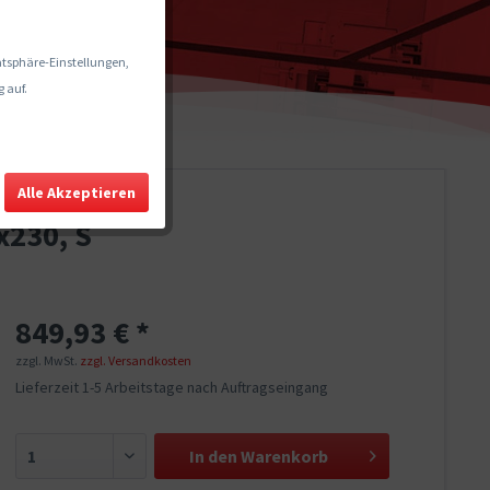
vatsphäre-Einstellungen,
 auf.
Alle Akzeptieren
x230, S
849,93 € *
zzgl. MwSt.
zzgl. Versandkosten
Lieferzeit 1-5 Arbeitstage nach Auftragseingang
In den
Warenkorb