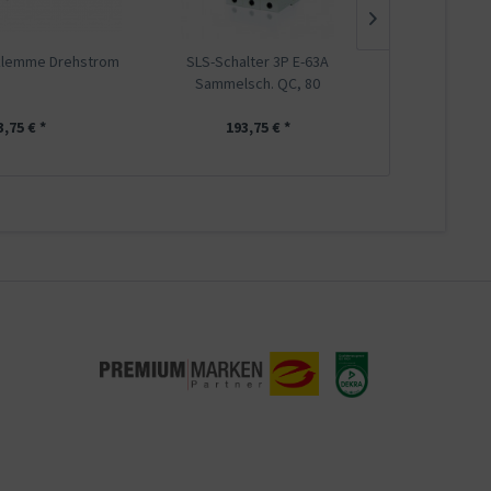
klemme Drehstrom
SLS-Schalter 3P E-63A
SLS-Schal
Sammelsch. QC, 80
Sammels
3,75 € *
193,75 € *
193