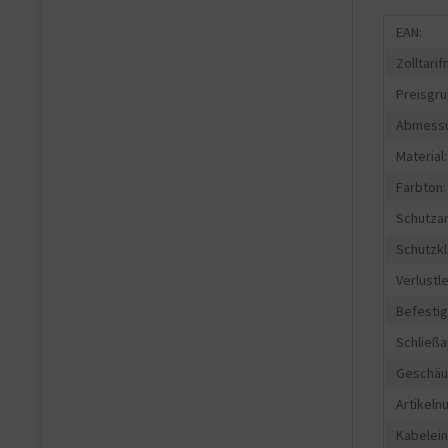
EAN:
Zolltari
Preisgru
Abmessu
Material:
Farbton:
Schutzar
Schutzkl
Verlustle
Befesti
Schließa
Geschäu
Artikeln
Kabelein