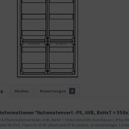
ng
Medien
Bewertungen
0
informationen "Automatenvert.-PS, AVB, BxHxT = 550x
-S-PAutomatenverteiler, AVB, BxHxT = 550x1100x230Schutzklasse I, IP54, R
el für PHZ, Flansche SF45 (oben) und SF41 (unten), 2x Geräteträger 1-Feld