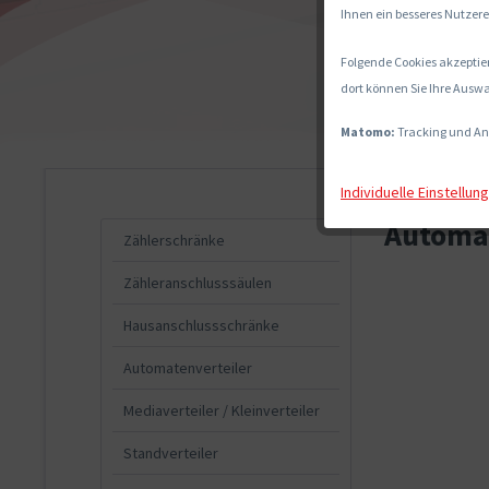
Ihnen ein besseres Nutzere
Folgende Cookies akzeptier
dort können Sie Ihre Auswa
Matomo:
Tracking und An
Individuelle Einstellun
Automat
Zählerschränke
Zähleranschlusssäulen
Hausanschlussschränke
Automatenverteiler
Mediaverteiler / Kleinverteiler
Standverteiler