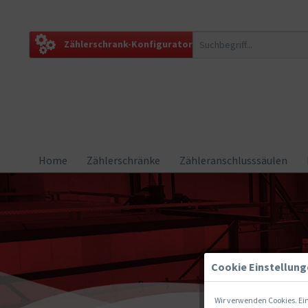
Zählerschrank-Konfigurator
Home
Zählerschränke
Zähleranschlusssäulen
Cookie Einstellun
Wir verwenden Cookies. Ein